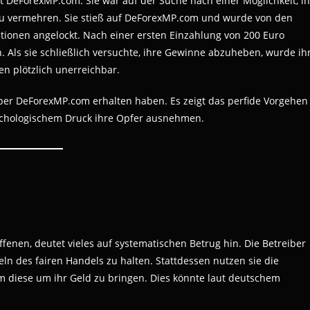
t DeForexMP.com: Sie war auf der Suche nach einer Möglichkeit, in
zu vermehren. Sie stieß auf DeForexMP.com und wurde von den
ionen angelockt. Nach einer ersten Einzahlung von 200 Euro
. Als sie schließlich versuchte, ihre Gewinne abzuheben, wurde ih
en plötzlich unerreichbar.
r über DeForexMP.com erhalten haben. Es zeigt das perfide Vorgehen
ychologischem Druck ihre Opfer ausnehmen.
fenen, deutet vieles auf systematischen Betrug hin. Die Betreiber
ln des fairen Handels zu halten. Stattdessen nutzen sie die
m diese um ihr Geld zu bringen. Dies könnte laut deutschem