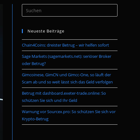
Press
umschalten
Escape
to
Neueste Beiträge
close
the
Chain4Coins: dreister Betrug – wir helfen sofort
search
panel.
Sage Markets (sagemarkets.net): seriöser Broker
oder Betrug?
Gimcoinese, GimCN und Gimcc-One, so läuft der
Scam ab und so weit lässt sich das Geld verfolgen
Betrug mit dashboard.exeter-trade.online: So
schützen Sie sich und Ihr Geld
Warnung vor Sourcex.pro: So schützen Sie sich vor
Krypto-Betrug