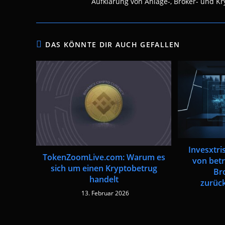
Aufklärung von Anlage-, Broker- und Kry
DAS KÖNNTE DIR AUCH GEFALLEN
Invesxtr
TokenZoomLive.com: Warum es
von bet
sich um einen Kryptobetrug
Br
handelt
zurüc
13. Februar 2026