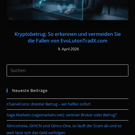
Kryptobetrug: So erkennen und vermeiden Sie
die Fallen von EvoLutonTradX.com
9. April 2026
Pre
Es
to
Neueste Beiträge
clo
the
Chain4Coins: dreister Betrug – wir helfen sofort
sea
pan
Sage Markets (sagemarkets.net): seriöser Broker oder Betrug?
Gimcoinese, GimCN und Gimcc-One, so läuft der Scam ab und so
weit lässt sich das Geld verfolgen