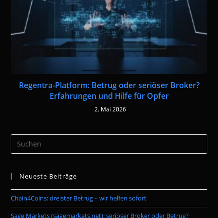
Regentra-Platform: Betrug oder seriöser Broker?
Erfahrungen und Hilfe für Opfer
2. Mai 2026
Pre
Es
to
Neueste Beiträge
clo
the
Chain4Coins: dreister Betrug – wir helfen sofort
sea
pan
Sage Markets (sagemarkets.net): seriöser Broker oder Betrug?