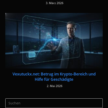
3. März 2026
Vexutuckx.net: Betrug im Krypto-Bereich und
Hilfe für Geschädigte
2. Mai 2026
Pre
Es