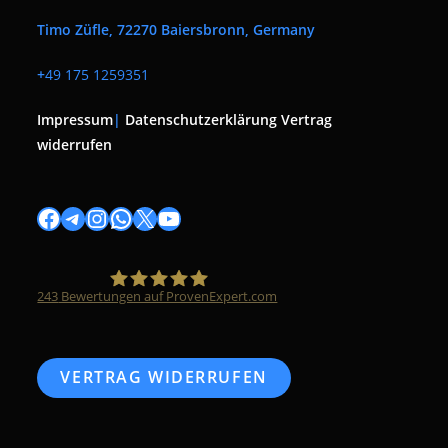
Timo Züfle, 72270 Baiersbronn, Germany
+
49 175 1259351
Impressum
|
Datenschutzerklärung
Vertrag
widerrufen
Facebook
Telegram
Instagram
WhatsApp
X
YouTube
243
Bewertungen auf ProvenExpert.com
Timo Züfle
VERTRAG WIDERRUFEN