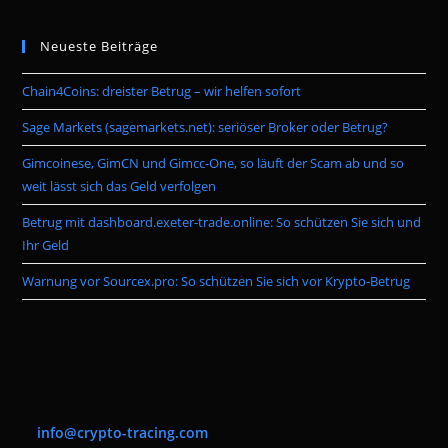
to
Neueste Beiträge
clo
the
Chain4Coins: dreister Betrug – wir helfen sofort
sea
pan
Sage Markets (sagemarkets.net): seriöser Broker oder Betrug?
Gimcoinese, GimCN und Gimcc-One, so läuft der Scam ab und so
weit lässt sich das Geld verfolgen
Betrug mit dashboard.exeter-trade.online: So schützen Sie sich und
Ihr Geld
Warnung vor Sourcex.pro: So schützen Sie sich vor Krypto-Betrug
info@crypto-tracing.com