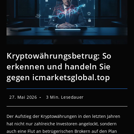
Kryptowährungsbetrug: So
erkennen und handeln Sie
gegen icmarketsglobal.top
Beitrag
Lesedauer:
27. Mai 2026
3 Min. Lesedauer
veröffentlicht:
Der Aufstieg der Kryptowährungen in den letzten Jahren
hat nicht nur zahlreiche Investoren angelockt, sondern
auch eine Flut an betrügerischen Brokern auf den Plan