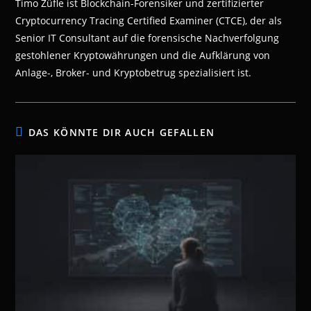
Timo Züfle ist Blockchain-Forensiker und zertifizierter
Cryptocurrency Tracing Certified Examiner (CTCE), der als
Senior IT Consultant auf die forensische Nachverfolgung
gestohlener Kryptowährungen und die Aufklärung von
Anlage-, Broker- und Kryptobetrug spezialisiert ist.
DAS KÖNNTE DIR AUCH GEFALLEN