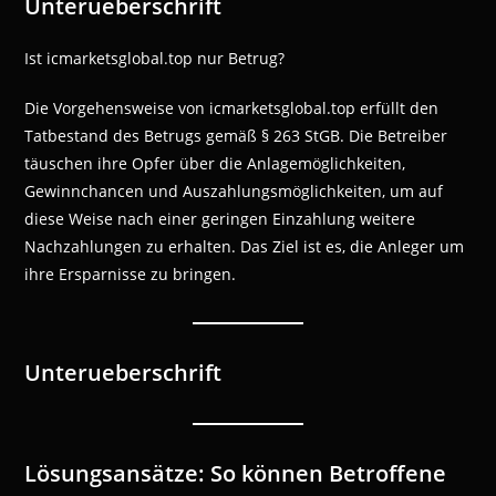
Unterueberschrift
Ist icmarketsglobal.top nur Betrug?
Die Vorgehensweise von icmarketsglobal.top erfüllt den
Tatbestand des Betrugs gemäß § 263 StGB. Die Betreiber
täuschen ihre Opfer über die Anlagemöglichkeiten,
Gewinnchancen und Auszahlungsmöglichkeiten, um auf
diese Weise nach einer geringen Einzahlung weitere
Nachzahlungen zu erhalten. Das Ziel ist es, die Anleger um
ihre Ersparnisse zu bringen.
Unterueberschrift
Lösungsansätze: So können Betroffene