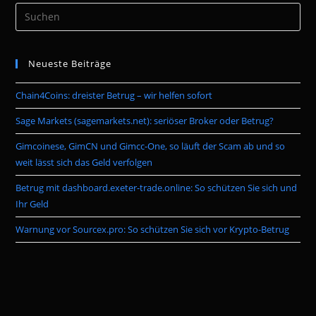
Pre
Es
to
Neueste Beiträge
clo
the
Chain4Coins: dreister Betrug – wir helfen sofort
sea
pan
Sage Markets (sagemarkets.net): seriöser Broker oder Betrug?
Gimcoinese, GimCN und Gimcc-One, so läuft der Scam ab und so
weit lässt sich das Geld verfolgen
Betrug mit dashboard.exeter-trade.online: So schützen Sie sich und
Ihr Geld
Warnung vor Sourcex.pro: So schützen Sie sich vor Krypto-Betrug