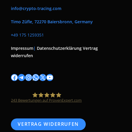
info@crypto-tracing.com
Timo Züfle, 72270 Baiersbronn, Germany
+
49 175 1259351
Impressum
|
Datenschutzerklärung
Vertrag
widerrufen
Facebook
Telegram
Instagram
WhatsApp
X
YouTube
243
Bewertungen auf ProvenExpert.com
Timo Züfle
VERTRAG WIDERRUFEN