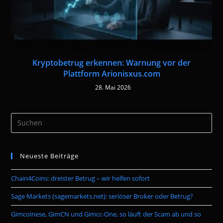
Kryptobetrug erkennen: Warnung vor der
Plattform Arionisxus.com
28. Mai 2026
Pre
Es
to
Neueste Beiträge
clo
the
Chain4Coins: dreister Betrug – wir helfen sofort
sea
pan
Sage Markets (sagemarkets.net): seriöser Broker oder Betrug?
Gimcoinese, GimCN und Gimcc-One, so läuft der Scam ab und so