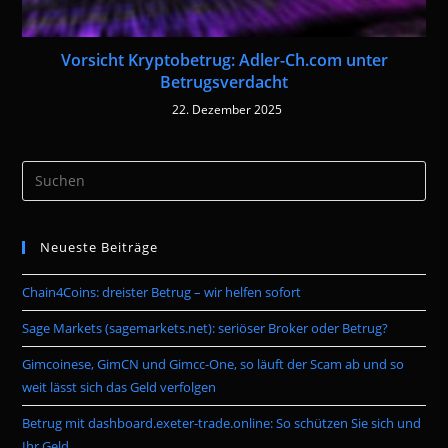
Vorsicht Kryptobetrug: Adler-Ch.com unter
Betrugsverdacht
22. Dezember 2025
Pre
Es
to
Neueste Beiträge
clo
the
Chain4Coins: dreister Betrug – wir helfen sofort
sea
pan
Sage Markets (sagemarkets.net): seriöser Broker oder Betrug?
Gimcoinese, GimCN und Gimcc-One, so läuft der Scam ab und so
weit lässt sich das Geld verfolgen
Betrug mit dashboard.exeter-trade.online: So schützen Sie sich und
Ihr Geld