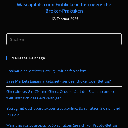
Wascapitals.com: Einblicke in betrügerische
Broker-Praktiken
12. Februar 2026
Pre
Es
to
Neueste Beiträge
clo
the
Chain4Coins: dreister Betrug – wir helfen sofort
sea
pan
Sage Markets (sagemarkets.net): seriöser Broker oder Betrug?
Gimcoinese, GimCN und Gimcc-One, so läuft der Scam ab und so
weit lässt sich das Geld verfolgen
Betrug mit dashboard.exeter-trade.online: So schützen Sie sich und
Ihr Geld
Warnung vor Sourcex.pro: So schützen Sie sich vor Krypto-Betrug