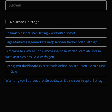
Pre
Es
to
Neueste Beiträge
clo
the
Chain4Coins: dreister Betrug – wir helfen sofort
sea
pan
Sage Markets (sagemarkets.net): seriöser Broker oder Betrug?
Gimcoinese, GimCN und Gimcc-One, so läuft der Scam ab und so
weit lässt sich das Geld verfolgen
Betrug mit dashboard.exeter-trade.online: So schützen Sie sich und
Ihr Geld
Warnung vor Sourcex.pro: So schützen Sie sich vor Krypto-Betrug