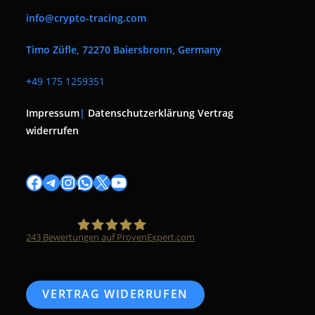
info@crypto-tracing.com
Timo Züfle, 72270 Baiersbronn, Germany
+
49 175 1259351
Impressum
|
Datenschutzerklärung
Vertrag
widerrufen
Facebook
Telegram
Instagram
WhatsApp
X
YouTube
243
Bewertungen auf ProvenExpert.com
Timo Züfle
VERTRAG WIDERRUFEN