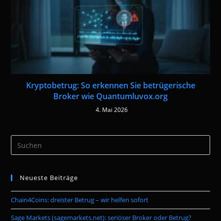
Kryptobetrug: So erkennen Sie betrügerische
Broker wie Quantumluvox.org
4. Mai 2026
Pre
Es
to
Neueste Beiträge
clo
the
Chain4Coins: dreister Betrug – wir helfen sofort
sea
pan
Sage Markets (sagemarkets.net): seriöser Broker oder Betrug?