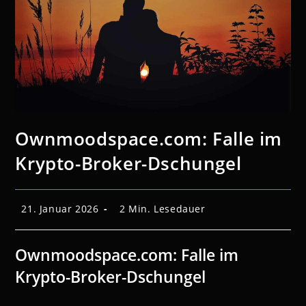
Ownmoodspace.com: Falle im
Krypto-Broker-Dschungel
Beitrag
Lesedauer:
21. Januar 2026
2 Min. Lesedauer
veröffentlicht:
Ownmoodspace.com: Falle im
Krypto-Broker-Dschungel