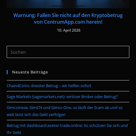
Warnung: Fallen Sie nicht auf den Kryptobetrug
von CentrumApp.com herein!
10. April 2026
Pre
Es
to
Neueste Beiträge
clo
the
Chain4Coins: dreister Betrug – wir helfen sofort
sea
pan
Sage Markets (sagemarkets.net): seriöser Broker oder Betrug?
Gimcoinese, GimCN und Gimcc-One, so läuft der Scam ab und so
weit lässt sich das Geld verfolgen
Betrug mit dashboard.exeter-trade.online: So schützen Sie sich und
Ihr Geld