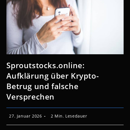
Sproutstocks.online:
Aufklärung über Krypto-
Betrug und falsche
Versprechen
Beitrag
Lesedauer:
27. Januar 2026
2 Min. Lesedauer
veröffentlicht: