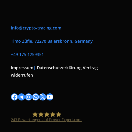
info@crypto-tracing.com
Timo Züfle, 72270 Baiersbronn, Germany
+
49 175 1259351
Impressum
|
Datenschutzerklärung
Vertrag
widerrufen
Facebook
Telegram
Instagram
WhatsApp
X
YouTube
243
Bewertungen auf ProvenExpert.com
Timo Züfle