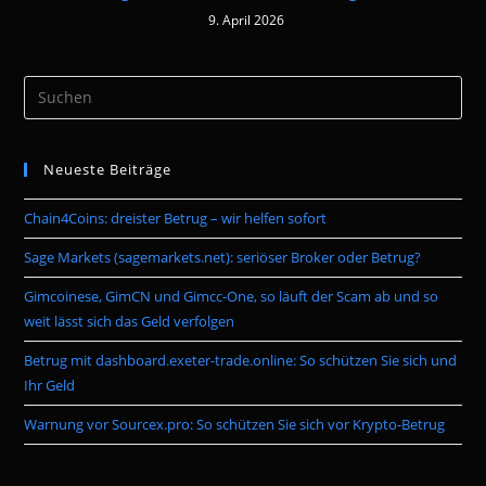
9. April 2026
Pre
Es
to
Neueste Beiträge
clo
the
Chain4Coins: dreister Betrug – wir helfen sofort
sea
pan
Sage Markets (sagemarkets.net): seriöser Broker oder Betrug?
Gimcoinese, GimCN und Gimcc-One, so läuft der Scam ab und so
weit lässt sich das Geld verfolgen
Betrug mit dashboard.exeter-trade.online: So schützen Sie sich und
Ihr Geld
Warnung vor Sourcex.pro: So schützen Sie sich vor Krypto-Betrug