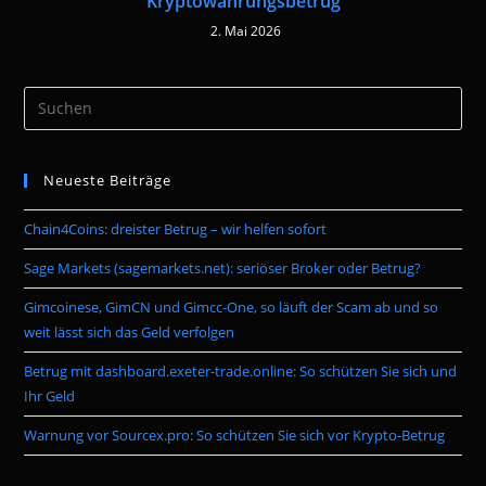
Kryptowährungsbetrug
2. Mai 2026
Pre
Es
to
Neueste Beiträge
clo
the
Chain4Coins: dreister Betrug – wir helfen sofort
sea
pan
Sage Markets (sagemarkets.net): seriöser Broker oder Betrug?
Gimcoinese, GimCN und Gimcc-One, so läuft der Scam ab und so
weit lässt sich das Geld verfolgen
Betrug mit dashboard.exeter-trade.online: So schützen Sie sich und
Ihr Geld
Warnung vor Sourcex.pro: So schützen Sie sich vor Krypto-Betrug