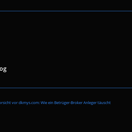
log
Website-
orsicht vor dkmys.com: Wie ein Betrüger-Broker Anleger täuscht
Suche