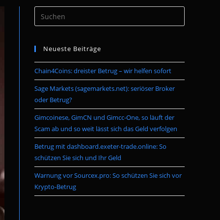
Press
umschalten
Escape
to
Neueste Beiträge
close
the
Chain4Coins: dreister Betrug – wir helfen sofort
search
panel.
Sage Markets (sagemarkets.net): seriöser Broker
oder Betrug?
Gimcoinese, GimCN und Gimcc-One, so läuft der
Scam ab und so weit lässt sich das Geld verfolgen
Betrug mit dashboard.exeter-trade.online: So
schützen Sie sich und Ihr Geld
Warnung vor Sourcex.pro: So schützen Sie sich vor
Krypto-Betrug