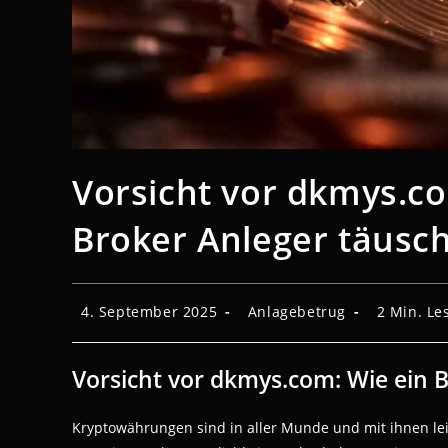
Vorsicht vor dkmys.co
Broker Anleger täusc
Beitrag
Beitrags-
Lesedauer:
4. September 2025
Anlagebetrug
2 Min. Le
veröffentlicht:
Kategorie:
Vorsicht vor dkmys.com: Wie ein 
Kryptowährungen sind in aller Munde und mit ihnen lei