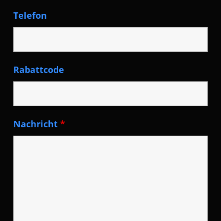
Telefon
Rabattcode
Nachricht
*