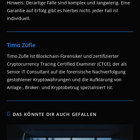
Hinweis: Derartige Fälle sind komplex und langwierig. Eine
Garantie auf Erfolg gibt es hierbei nicht. Jeder Fall ist
individuell.
Timo Züfle
Timo Züfle ist Blockchain-Forensiker und zertifizierter
Cryptocurrency Tracing Certified Examiner (CTCE), der als
Senior IT Consultant auf die forensische Nachverfolgung
gestohlener Kryptowährungen und die Aufklärung von
Anlage-, Broker- und Kryptobetrug spezialisiert ist.
DAS KÖNNTE DIR AUCH GEFALLEN