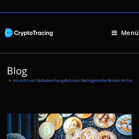
Zum
Inhalt
springen
Menü
Blog
>
Vorsicht vor Globalexchangeltd.com: Betrügerische Broker im Fokus