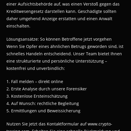
einer Aufsichtsbehörde auf, was einen Verstoß gegen das
Kreditwesengesetz darstellen kann. Geschädigte sollten
daher umgehend Anzeige erstatten und einen Anwalt
einschalten.
Lösungsansätze: So können Betroffene jetzt vorgehen
Wenn Sie Opfer eines ähnlichen Betrugs geworden sind, ist
schnelles Handeln entscheidend. Unser Team bietet Ihnen
eine strukturierte und persönliche Unterstützung –
kostenfrei und unverbindlich:
1. Fall melden – direkt online
2. Erste Analyse durch unsere Forensiker
3. Kostenlose Ersteinschätzung
4. Auf Wunsch: rechtliche Begleitung
5. Ermittlungen und Beweissicherung
Nutzen Sie jetzt das Kontaktformular auf www.crypto-