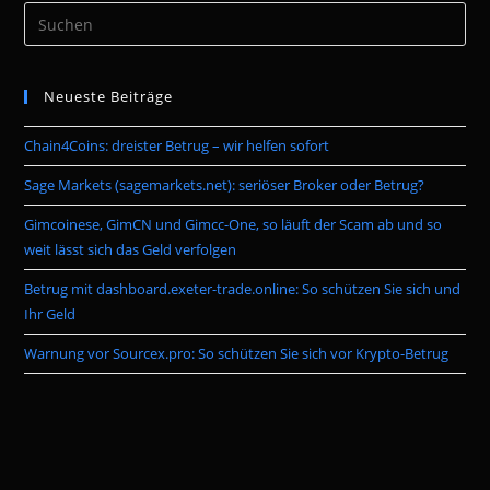
Pre
Es
to
Neueste Beiträge
clo
the
Chain4Coins: dreister Betrug – wir helfen sofort
sea
pan
Sage Markets (sagemarkets.net): seriöser Broker oder Betrug?
Gimcoinese, GimCN und Gimcc-One, so läuft der Scam ab und so
weit lässt sich das Geld verfolgen
Betrug mit dashboard.exeter-trade.online: So schützen Sie sich und
Ihr Geld
Warnung vor Sourcex.pro: So schützen Sie sich vor Krypto-Betrug