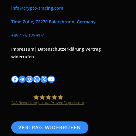
info@crypto-tracing.com
Timo Züfle, 72270 Baiersbronn, Germany
+
49 175 1259351
Impressum
|
Datenschutzerklärung
Vertrag
widerrufen
Facebook
Telegram
Instagram
WhatsApp
X
YouTube
243
Bewertungen auf ProvenExpert.com
Timo Züfle
VERTRAG WIDERRUFEN