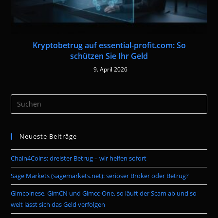
Kryptobetrug auf essential-profit.com: So
schützen Sie Ihr Geld
9. April 2026
Pre
Es
to
Neueste Beiträge
clo
the
Chain4Coins: dreister Betrug – wir helfen sofort
sea
pan
Sage Markets (sagemarkets.net): seriöser Broker oder Betrug?
Gimcoinese, GimCN und Gimcc-One, so läuft der Scam ab und so
weit lässt sich das Geld verfolgen