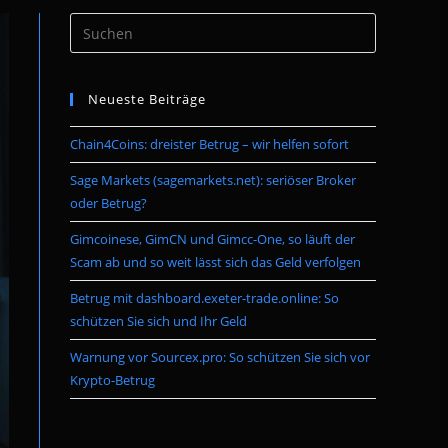
Press
umschalten
Escape
to
Neueste Beiträge
close
the
Chain4Coins: dreister Betrug – wir helfen sofort
search
panel.
Sage Markets (sagemarkets.net): seriöser Broker
oder Betrug?
Gimcoinese, GimCN und Gimcc-One, so läuft der
Scam ab und so weit lässt sich das Geld verfolgen
Betrug mit dashboard.exeter-trade.online: So
schützen Sie sich und Ihr Geld
Warnung vor Sourcex.pro: So schützen Sie sich vor
Krypto-Betrug