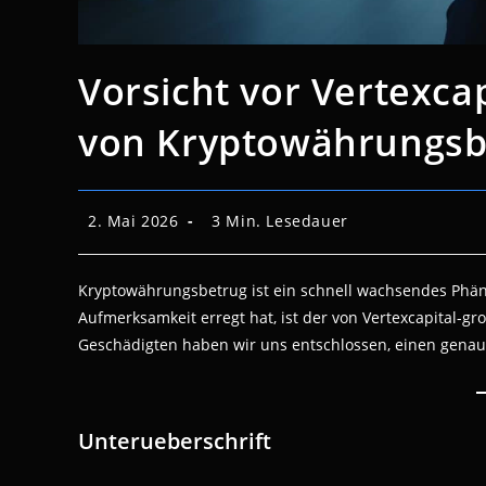
Vorsicht vor Vertexcap
von Kryptowährungsb
Beitrag
Lesedauer:
2. Mai 2026
3 Min. Lesedauer
veröffentlicht:
Kryptowährungsbetrug ist ein schnell wachsendes Phänom
Aufmerksamkeit erregt hat, ist der von Vertexcapital-
Geschädigten haben wir uns entschlossen, einen genaue
Unterueberschrift