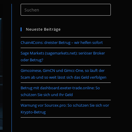
Press
umschalten
Escape
to
Neueste Beiträge
close
the
Chain4Coins: dreister Betrug – wir helfen sofort
search
panel.
Sage Markets (sagemarkets.net): seriöser Broker
oder Betrug?
Gimcoinese, GimCN und Gimcc-One, so läuft der
Scam ab und so weit lässt sich das Geld verfolgen
Betrug mit dashboard.exeter-trade.online: So
schützen Sie sich und Ihr Geld
Warnung vor Sourcex.pro: So schützen Sie sich vor
Krypto-Betrug