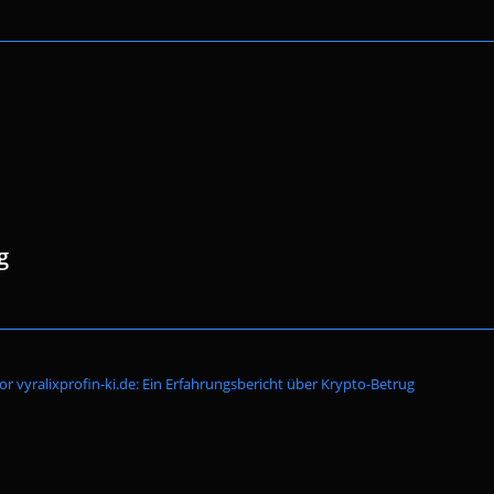
g
Website-
or vyralixprofin-ki.de: Ein Erfahrungsbericht über Krypto-Betrug
Suche