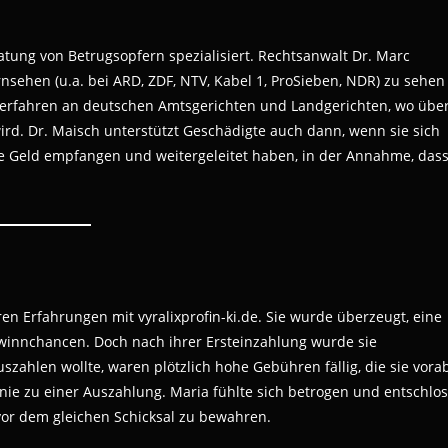
atung von Betrugsopfern spezialisiert. Rechtsanwalt Dr. Marc
rnsehen (u.a. bei ARD, ZDF, NTV, Kabel 1, ProSieben, NDR) zu sehen
verfahren an deutschen Amtsgerichten und Landgerichten, wo übe
rd. Dr. Maisch unterstützt Geschädigte auch dann, wenn sie sich
ie Geld empfangen und weitergeleitet haben, in der Annahme, das
ren Erfahrungen mit vyralixprofin-ki.de. Sie wurde überzeugt, eine
ewinnchancen. Doch nach ihrer Ersteinzahlung wurde sie
zahlen wollte, waren plötzlich hohe Gebühren fällig, die sie vora
nie zu einer Auszahlung. Maria fühlte sich betrogen und entschlo
vor dem gleichen Schicksal zu bewahren.