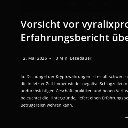
Vorsicht vor vyralixpro
Erfahrungsbericht üb
Beitrag
Lesedauer:
2. Mai 2026
3 Min. Lesedauer
veröffentlicht:
Im Dschungel der Kryptowährungen ist es oft schwer, s
die in letzter Zeit immer wieder negative Schlagzeilen m
undurchsichtigen Geschäftspraktiken und hohen Verlust
beleuchtet die Hintergründe, liefert einen Erfahrungsbe
Betrügereien wehren kann.