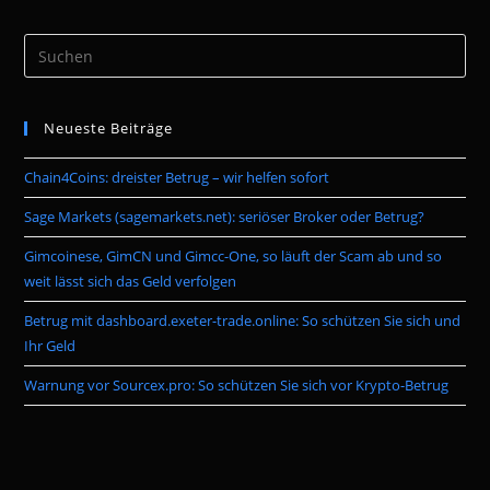
Pre
Es
to
Neueste Beiträge
clo
the
Chain4Coins: dreister Betrug – wir helfen sofort
sea
pan
Sage Markets (sagemarkets.net): seriöser Broker oder Betrug?
Gimcoinese, GimCN und Gimcc-One, so läuft der Scam ab und so
weit lässt sich das Geld verfolgen
Betrug mit dashboard.exeter-trade.online: So schützen Sie sich und
Ihr Geld
Warnung vor Sourcex.pro: So schützen Sie sich vor Krypto-Betrug