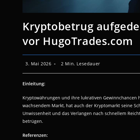
Kryptobetrug aufgedec
vor HugoTrades.com
Beitrag
Lesedauer:
3. Mai 2026
2 Min. Lesedauer
veröffentlicht:
Einleitung:
Kryptowährungen und ihre lukrativen Gewinnchancen ha
wachsendem Markt, hat auch der Kryptomarkt seine Sch
Unwissenheit und das Verlangen nach schnellem Reicht
betrügen.
Referenzen: