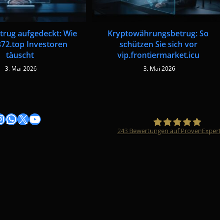
trug aufgedeckt: Wie
Kryptowährungsbetrug: So
872.top Investoren
schützen Sie sich vor
täuscht
vip.frontiermarket.icu
3. Mai 2026
3. Mai 2026
gram
nstagram
WhatsApp
X
YouTube
243
Bewertungen auf ProvenExper
Timo Züfle