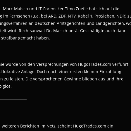
 Marc Maisch und IT-Forensiker Timo Zuefle hat sich auf die
ig im Fernsehen (u.a. bei ARD, ZDF, NTV, Kabel 1, ProSieben, NDR) z
hungsverfahren an deutschen Amtsgerichten und Landgerichten, w
elt wird. Rechtsanwalt Dr. Maisch berät Geschädigte auch dann
e strafbar gemacht haben.
n. Sie wurde von den Versprechungen von HugoTrades.com verführt
nd lukrative Anlage. Doch nach einer ersten kleinen Einzahlung
n zu leisten. Die versprochenen Gewinne blieben aus und ihre
lglos.
 weiteren Berichten im Netz, scheint HugoTrades.com ein