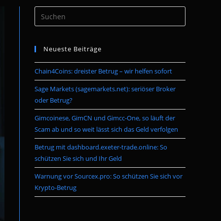
Press
umschalten
Escape
to
Neueste Beiträge
close
the
Chain4Coins: dreister Betrug – wir helfen sofort
search
panel.
Sage Markets (sagemarkets.net): seriöser Broker
oder Betrug?
Gimcoinese, GimCN und Gimcc-One, so läuft der
Scam ab und so weit lässt sich das Geld verfolgen
Betrug mit dashboard.exeter-trade.online: So
schützen Sie sich und Ihr Geld
Warnung vor Sourcex.pro: So schützen Sie sich vor
Krypto-Betrug