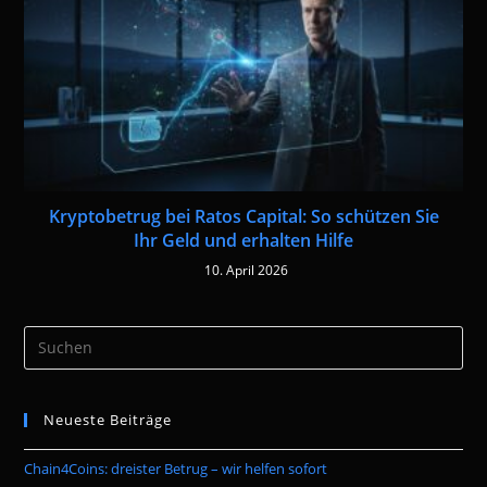
Kryptobetrug bei Ratos Capital: So schützen Sie
Ihr Geld und erhalten Hilfe
10. April 2026
Pre
Es
to
Neueste Beiträge
clo
the
Chain4Coins: dreister Betrug – wir helfen sofort
sea