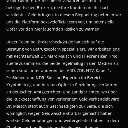
voller Gefahren. Einer dieser Gefahren besteht in
betrügerischen Brokern, die ihre Kunden um ihr hart
verdientes Geld bringen. In diesem Blogbeitrag nehmen wir
uns die Plattform hexavelofficial.com vor, um potenzielle
Opfer vor den hier lauernden Risiken zu warnen.
Unser Team bei Brokercheck-24.de hat sich auf die
Beratung von Betrugsopfern spezialisiert. Wir arbeiten eng
mit Rechtsanwalt Dr. Marc Maisch und IT-Forensiker Timo
Zuefle zusammen, die beide regelmäßig in den Medien zu
sehen sind, unter anderem bei ARD, ZDF, NTV, Kabel 1,
ProSieben und NDR. Sie sind Experten im Bereich
Kryptobetrug und beraten Opfer in Einziehungsverfahren
an deutschen Amtsgerichten und Landgerichten, wo über
die Rückbeschaffung von verlorenem Geld verhandelt wird.
Dr. Maisch steht auch Geschaedigten zur Seite, die sich
womöglich wegen Geldwäsche strafbar gemacht haben,
weil sie Geld empfangen und weitergeleitet haben, in dem
Glauben, es handle sich um legale Investitionen.