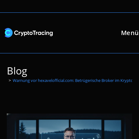
Zum
Inhalt
springen
Menü
Blog
>
Warnung vor hexavelofficial.com: Betrügerische Broker im Kryptoma