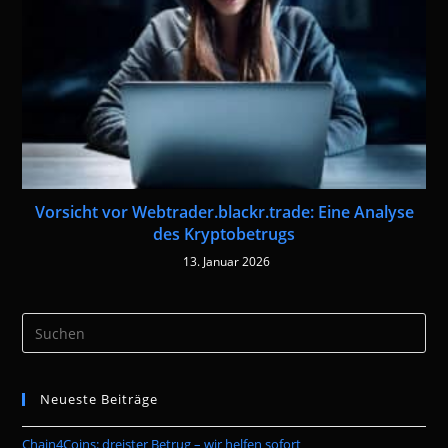
Vorsicht vor Webtrader.blackr.trade: Eine Analyse
des Kryptobetrugs
13. Januar 2026
Pre
Es
to
Neueste Beiträge
clo
the
Chain4Coins: dreister Betrug – wir helfen sofort