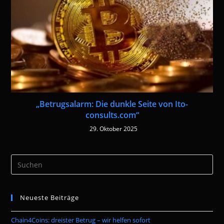
„Betrugsalarm: Die dunkle Seite von Ito-
consults.com“
29. Oktober 2025
Pre
Es
to
Neueste Beiträge
clo
the
Chain4Coins: dreister Betrug – wir helfen sofort
sea