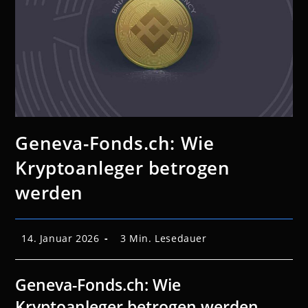
Geneva-Fonds.ch: Wie
Kryptoanleger betrogen
werden
Beitrag
Lesedauer:
14. Januar 2026
3 Min. Lesedauer
veröffentlicht:
Geneva-Fonds.ch: Wie
Kryptoanleger betrogen werden