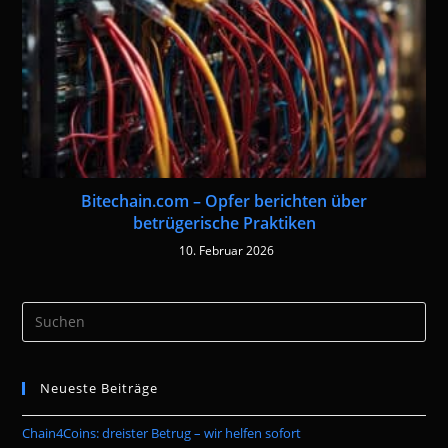
Bitechain.com – Opfer berichten über
betrügerische Praktiken
10. Februar 2026
Pre
Es
to
Neueste Beiträge
clo
the
Chain4Coins: dreister Betrug – wir helfen sofort
sea