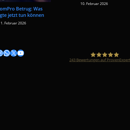
10. Februar 2026
omPro Betrug: Was
gte jetzt tun können
11. Februar 2026
gram
nstagram
WhatsApp
X
YouTube
243
Bewertungen auf ProvenExper
Timo Züfle