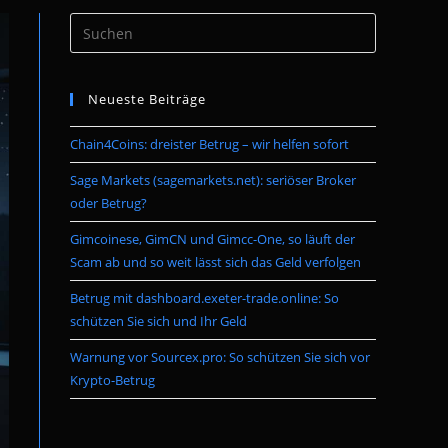
Press
umschalten
Escape
to
Neueste Beiträge
close
the
Chain4Coins: dreister Betrug – wir helfen sofort
search
panel.
Sage Markets (sagemarkets.net): seriöser Broker
oder Betrug?
Gimcoinese, GimCN und Gimcc-One, so läuft der
Scam ab und so weit lässt sich das Geld verfolgen
Betrug mit dashboard.exeter-trade.online: So
schützen Sie sich und Ihr Geld
Warnung vor Sourcex.pro: So schützen Sie sich vor
Krypto-Betrug