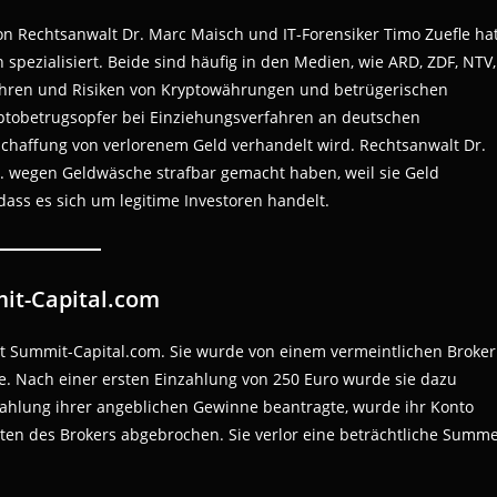
on Rechtsanwalt Dr. Marc Maisch und IT-Forensiker Timo Zuefle ha
spezialisiert. Beide sind häufig in den Medien, wie ARD, ZDF, NTV,
ahren und Risiken von Kryptowährungen und betrügerischen
yptobetrugsopfer bei Einziehungsverfahren an deutschen
chaffung von verlorenem Geld verhandelt wird. Rechtsanwalt Dr.
.B. wegen Geldwäsche strafbar gemacht haben, weil sie Geld
ass es sich um legitime Investoren handelt.
it-Capital.com
it Summit-Capital.com. Sie wurde von einem vermeintlichen Broker
e. Nach einer ersten Einzahlung von 250 Euro wurde sie dazu
szahlung ihrer angeblichen Gewinne beantragte, wurde ihr Konto
en des Brokers abgebrochen. Sie verlor eine beträchtliche Summ