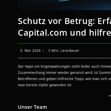
Schutz vor Betrug: E
Capital.com und hilfr
Beitrag
Lesedauer:
3. Mai 2026
3 Min. Lesedauer
veröffentlicht:
Der Hype um Kryptowährungen zieht leider auch immer 
Zusammenhang immer wieder genannt wird, ist Summit-C
Betroffenen und geben hilfreiche Tipps, wie man sich 
man bereits Opfer geworden ist.
Unser Team