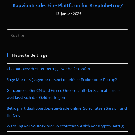
Kapviontrx.de: Eine Plattform für Kryptobetrug?
13. Januar 2026
Pre
Es
to
Neueste Beiträge
clo
the
Chain4Coins: dreister Betrug – wir helfen sofort
sea
pan
Sage Markets (sagemarkets.net): seriöser Broker oder Betrug?
Gimcoinese, GimCN und Gimcc-One, so läuft der Scam ab und so
weit lässt sich das Geld verfolgen
Betrug mit dashboard.exeter-trade.online: So schützen Sie sich und
Ihr Geld
Warnung vor Sourcex.pro: So schützen Sie sich vor Krypto-Betrug